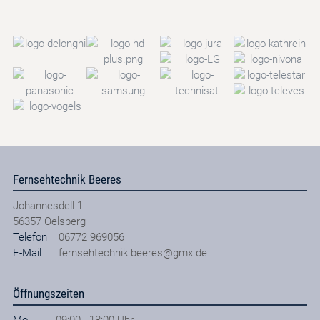
Fernsehtechnik Beeres
Johannesdell 1
56357
Oelsberg
Telefon
06772 969056
E-Mail
fernsehtechnik.beeres@gmx.de
Öffnungszeiten
Mo
09:00 - 18:00 Uhr