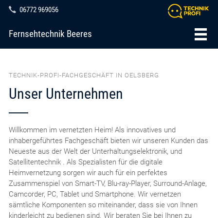
06772 969056
Fernsehtechnik Beeres
TECHNIK-PROFI-FACHGESCHÄFT IN OELSBERG
Unser Unternehmen
Willkommen im vernetzten Heim! Als innovatives und
inhabergeführtes Fachgeschäft bieten wir unseren Kunden das
Neueste aus der Welt der Unterhaltungselektronik, und
Satellitentechnik . Als Spezialisten für die digitale
Heimvernetzung sorgen wir auch für ein perfektes
Zusammenspiel von Smart-TV, Blu-ray-Player, Surround-Anlage,
Camcorder, PC, Tablet und Smartphone. Wir vernetzen
sämtliche Komponenten so miteinander, dass sie von Ihnen
kinderleicht zu bedienen sind. Wir beraten Sie bei Ihnen zu